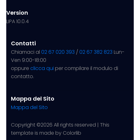
Version
LIPA 10.0.4
Contatti
Chiamaci al
02 67 020 393
/
02 67 382 823
Lun-
Ven 9:00-18:00
oppure
clicca qui
per compilare il modulo di
contatto.
Mappa del Sito
Mappa del Sito
Copyright ©
2026 All rights reserved | This
template is made by
Colorlib