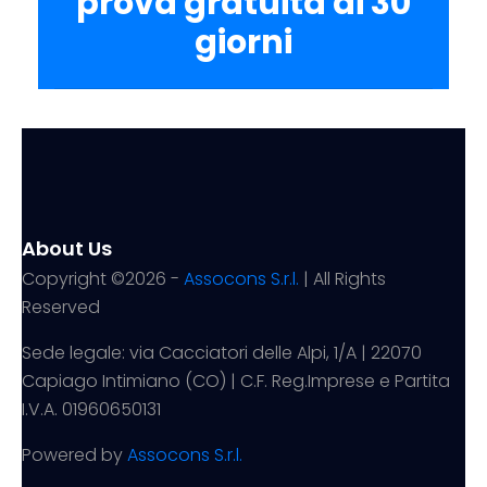
prova gratuita di 30
giorni
About Us
Copyright ©
2026 -
Assocons S.r.l.
| All Rights
Reserved
Sede legale: via Cacciatori delle Alpi, 1/A | 22070
Capiago Intimiano (CO) | C.F. Reg.Imprese e Partita
I.V.A. 01960650131
Powered by
Assocons S.r.l.