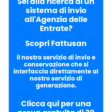
Sei alla ricerca di un
sistema di invio
all'Agenzia delle
Entrate?
Scopri Fattusan
il nostro servizio di invio e
conservazione che si
interfaccia direttamente al
nostro servizio di
generazione.
Clicca qui per una